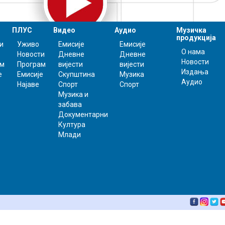
ПЛУС
Видео
Аудио
Музичка
продукција
и
Уживо
Емисије
Емисије
О нама
Новости
Дневне
Дневне
Новости
ам
Програм
вијести
вијести
Издања
е
Емисије
Скупштина
Музика
Аудио
Најаве
Спорт
Спорт
Музика и
забава
Документарни
Култура
Млади