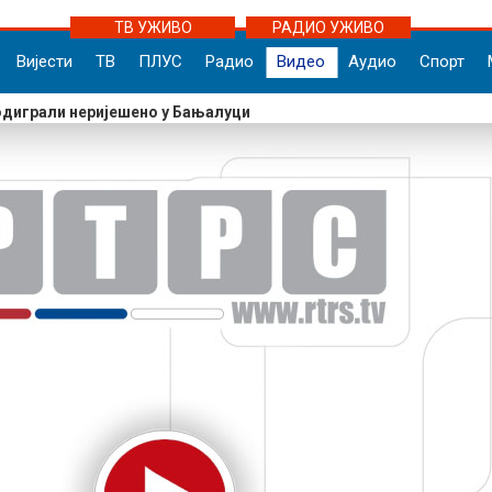
ТВ УЖИВО
РАДИО УЖИВО
Вијести
ТВ
ПЛУС
Радио
Видео
Аудио
Спорт
одиграли неријешено у Бањалуци