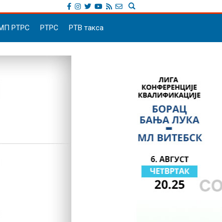
МП РТРС
РТРС
РТВ такса