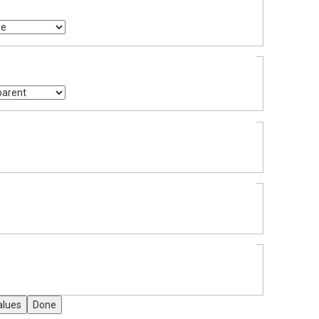
alues
Done