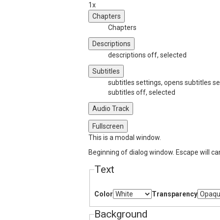
1x
Chapters
Chapters
Descriptions
descriptions off
, selected
Subtitles
subtitles settings
, opens subtitles se
subtitles off
, selected
Audio Track
Fullscreen
This is a modal window.
Beginning of dialog window. Escape will ca
Text
Color
Transparency
Background