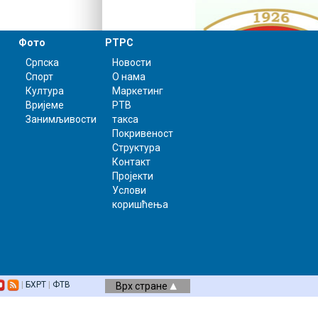
Фото
РТРС
Српска
Новости
Спорт
О нама
Култура
Маркетинг
Вријеме
РТВ
Занимљивости
такса
Покривеност
Структура
Контакт
Пројекти
Услови
коришћења
|
БХРТ
|
ФТВ
Врх стране