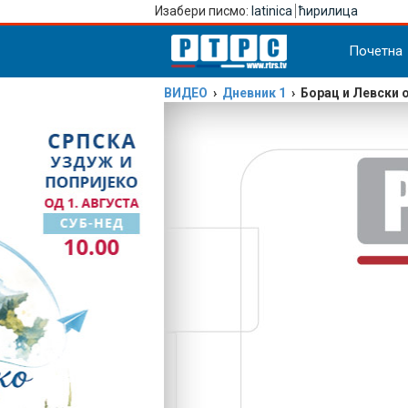
Изабери писмо:
latinica
ћирилица
Почетна
ВИДЕО
›
Дневник 1
› Борац и Левски 