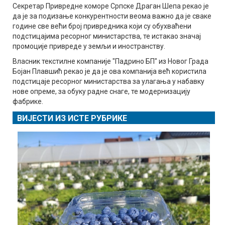
Секретар Привредне коморе Српске Драган Шепа рекао је
да је за подизање конкурентности веома важно да је сваке
године све већи број привредника који су обухваћени
подстицајима ресорног министарства, те истакао значај
промоције привреде у земљи и иностранству.
Власник текстилне компаније "Падрино БП" из Новог Града
Бојан Плавшић рекао је да је ова компанија већ користила
подстицаје ресорног министарства за улагања у набавку
нове опреме, за обуку радне снаге, те модернизацију
фабрике.
ВИЈЕСТИ ИЗ ИСТЕ РУБРИКЕ