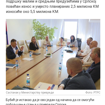
подршку малим и средњим предузећима у Српској
повећан износ и умјесто планираних 2,5 милиона КМ
износиће око 5,5 милиона КМ.
Састанак у Министарству привреде
Фото: РТРС
Бубић је истакао да је ово један од начина да се омогући
побољшање стања у привреди Српске.