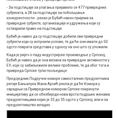
- За подстицаје за улагања пријавило се 477 привредних
субјеката, а 28 за подстицаје за побољшање
конкурентности - рекао је Бубић након пријема за
привредне субјекте, организације и удружења који су
остварили право на подстицаје.
Бубић је навео да су подстицаје добили сви привредни
субјекти који су испунили услове, те да ће они имати до 50
одсто поврата средстава у односу на оно што су уложили.
Када је ријеч о паду индустријске производње у Српској,
Бубић је навео да је она везана за привредне активности у
ЕУ, које су забиљежиле велике проблеме, те да због тога и
привреда Српске трпи посљедице.
Предсједник Подручне коморе самосталних предузетника
регије Бањалука Жана Арсић рекла је да ће Комора у
сарадњи са Привредном комором Српске покренути
иницијативу да се обезбиједи нова врста подршке женама
предузетницама којих је 33 до 35 одсто у Српској, али и за
предузетништво младих.