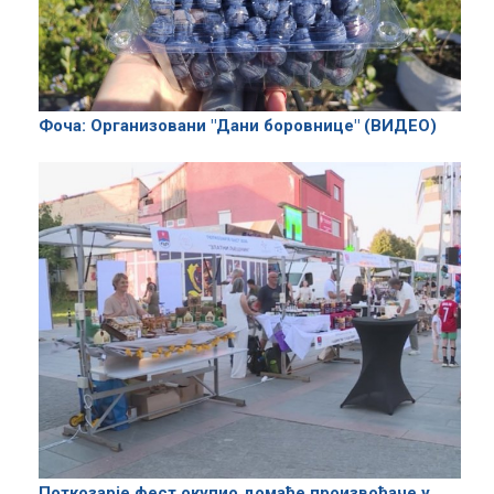
Фоча: Организовани "Дани боровнице" (ВИДЕО)
Поткозарје фест окупио домаће произвођаче у