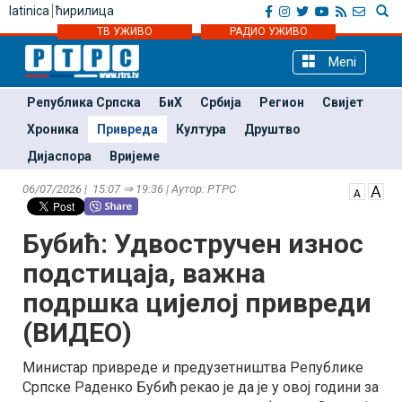
latinica
ћирилица
ТВ УЖИВО
РАДИО УЖИВО
Meni
Република Српска
БиХ
Србија
Регион
Свијет
Хроника
Привреда
Култура
Друштво
Дијаспора
Вријеме
06/07/2026 | 15:07 ⇒ 19:36 | Аутор: РТРС
Бубић: Удвостручен износ
подстицаја, важна
подршка цијелој привреди
(ВИДЕО)
Министар привреде и предузетништва Републике
Српске Раденко Бубић рекао је да је у овој години за