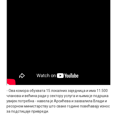
- Ова комора обухвата 15 локалних заједница и има 11.500
чланова и већина ради у сектору услуга и њима је подршка
увијек потребна - навела је Арсићева и захвалила Влади и
ресорном министарству што сваке године повећавају износ
за подстицаје привреди.