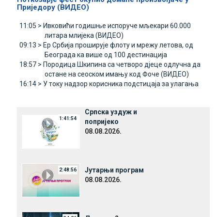
Приједору (ВИДЕО)
11:05 >
Ивковићи годишње испоруче мљекари 60.000
литара млијека (ВИДЕО)
09:13 >
Ер Србија проширује флоту и мрежу летова, од
Београда ка више од 100 дестинација
18:57 >
Породица Шкипина са четворо дјеце одлучна да
остане на сеоском имању код Фоче (ВИДЕО)
16:14 >
У току надзор корисника подстицаја за улагања
Српска уздуж и
1:41:54
попријеко
08.08.2026.
Јутарњи програм
2:48:56
08.08.2026.