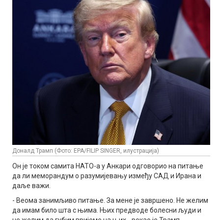
Доналд Трамп (Фото: EPA/FILIP SINGER, илустрација)
Он је током самита НАТО-а у Анкари одговорио на питање
да ли меморандум о разумијевању између САД и Ирана и
даље важи.
- Веома занимљиво питање. За мене је завршено. Не желим
да имам било шта с њима. Њих предводе болесни људи и
не желим да губим вријеме на њих - рекао је Трамп.