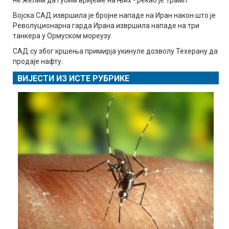
Војска САД извршила је бројне нападе на Иран након што је
Револуционарна гарда Ирана извршила нападе на три
танкера у Ормуском мореузу.
САД су због кршења примирја укинуле дозволу Техерану да
продаје нафту.
ВИЈЕСТИ ИЗ ИСТЕ РУБРИКЕ