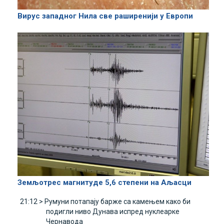
Вирус западног Нила све раширенији у Европи
Земљотрес магнитуде 5,6 степени на Aљасци
21:12 >
Румуни потапају барже са камењем како би
подигли ниво Дунава испред нуклеарке
Чернавода