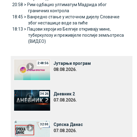
20:58 >
Рим одбацио ултиматум Mадрида због
граничних контрола
18:45 >
Ванредно стање у источном дијелу Словачке
због несташице воде за пиће
18:13 >
Пацови хероји из Белгије откривају мине,
туберкулозу и преживјеле послије земљотреса
(ВИДЕО)
Јутарњи програм
2:48:56
08.08.2026.
Дневник 2
34:26
07.08.2026.
Српска Данас
32:00
07.08.2026.