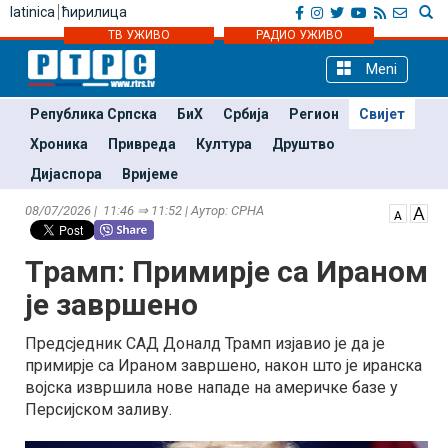
latinica
ћирилица
ТВ УЖИВО
РАДИО УЖИВО
Meni
Република Српска
БиХ
Србија
Регион
Свијет
Хроника
Привреда
Култура
Друштво
Дијаспора
Вријеме
08/07/2026 | 11:46 ⇒ 11:52 | Аутор: СРНА
Трамп: Примирје са Ираном
је завршено
Предсједник САД Доналд Трамп изјавио је да је
примирје са Ираном завршено, након што је иранска
војска извршила нове нападе на америчке базе у
Персијском заливу.